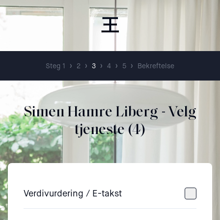
王
›
›
›
›
›
Steg 1
2
3
4
5
Bekreftelse
Simen Hamre Liberg
- Velg
tjeneste (
4
)
Verdivurdering / E-takst